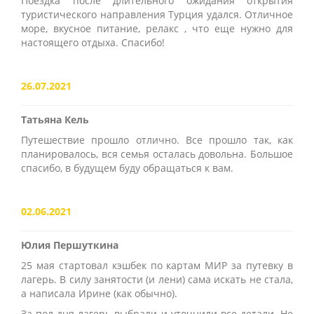
Поездка после длительного ожидания открытия
туристического направления Турция удался. Отличное
море, вкусное питание, релакс , что еще нужно для
настоящего отдыха. Спасибо!
26.07.2021
Татьяна Кель
Путешествие прошло отлично. Все прошло так, как
планировалось, вся семья осталась довольна. Большое
спасибо, в будущем буду обращаться к вам.
02.06.2021
Юлия Першуткина
25 мая стартовал кэшбек по картам МИР за путевку в
лагерь. В силу занятости (и лени) сама искать не стала,
а написала Ирине (как обычно).
За пол дня лагерь выбрали и уточнили все детали. Не