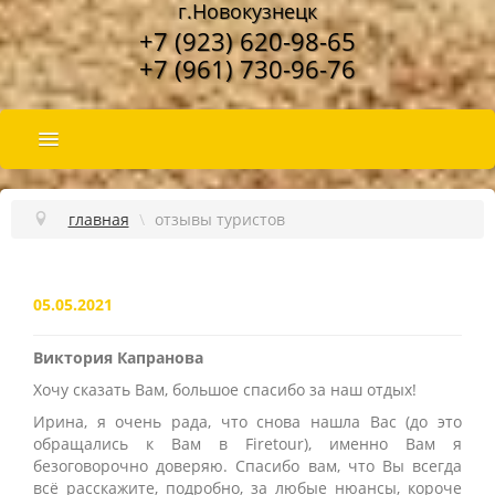
г.Новокузнецк
+7 (923) 620-98-65
+7 (961) 730-96-76
ПОДБОР ТУРА
главная
\
отзывы туристов
ГОРЯЩИЕ ТУРЫ
ТУРЫ ПО РОССИИ
05.05.2021
НАШИ УСЛУГИ
О КОМПАНИИ
Виктория Капранова
Хочу сказать Вам, большое спасибо за наш отдых!
СТРАНЫ И ОТЕЛИ
Ирина, я очень рада, что снова нашла Вас (до это
НАШИ АКЦИИ
обращались к Вам в Firetour), именно Вам я
безоговорочно доверяю. Спасибо вам, что Вы всегда
всё расскажите, подробно, за любые нюансы, короче